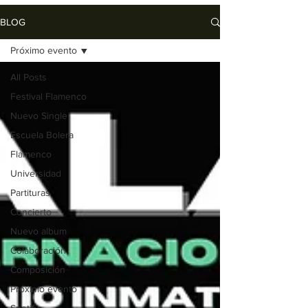
BLOG
Próximo evento
All Posts
Festival Flamenco
Nuevo Single
Escuela Bolera
Flamenco
Universidad
Partituras
Concierto
Nuevo album
Colaboración
Composición
Próximo evento