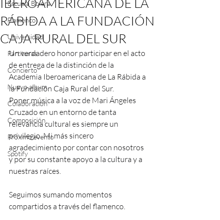
IBEROAMERICANA DE LA
Escuela Bolera
RÁBIDA A LA FUNDACIÓN
Flamenco
CAJA RURAL DEL SUR
Universidad
Un verdadero honor participar en el acto 
Partituras
de entrega de la distinción de la 
Concierto
Academia Iberoamericana de La Rábida a 
Nuevo album
la Fundación Caja Rural del Sur.
Poner música a la voz de Mari Ángeles 
Colaboración
Cruzado en un entorno de tanta 
Composición
relevancia cultural es siempre un 
privilegio. Mi más sincero 
Próximo evento
agradecimiento por contar con nosotros 
Spotify
y por su constante apoyo a la cultura y a 
nuestras raíces.
Seguimos sumando momentos 
compartidos a través del flamenco.