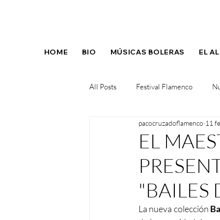
HOME
BIO
MÚSICAS BOLERAS
EL A
All Posts
Festival Flamenco
Nu
pacocruzadoflamenco
11 f
Concierto
Nuevo album
EL MAE
PRESENT
"BAILES
La nueva colección 
Ba