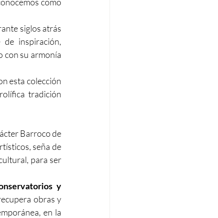
s conocemos como 
ante siglos atrás 
de inspiración, 
o con su armonía 
on esta colección 
ífica tradición 
rácter Barroco de 
tísticos, seña de 
ltural, para ser 
onservatorios y 
recupera obras y 
emporánea, en la 