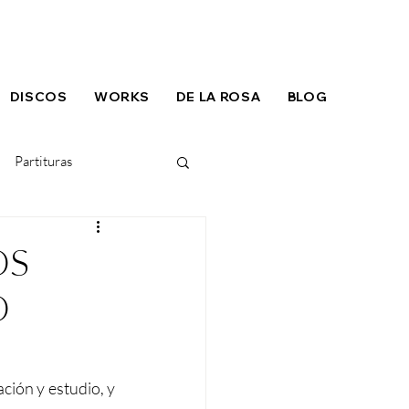
DISCOS
WORKS
DE LA ROSA
BLOG
Partituras
OS
O
ción y estudio, y 