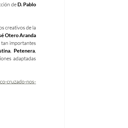
cción de 
D. Pablo 
 creativos de la 
é Otero Aranda 
tan importantes 
stina
, 
Petenera
, 
iones adaptadas 
aco-cruzado-nos-