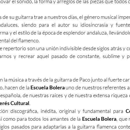
novar el sonido, la forma y arreglos de las piezas que todo
s de su guitarra trae a nuestros días, el género musical imper
daluces, siendo para el autor su idiosincrasia y fuente 
rma y el estilo de la época de esplendor andaluza, llevándol
ental del flamenco.
de repertorio son una unión indivisible desde siglos atrás y c
rnos y recrear aquel pasado de constante, sublime y prol
 la música a través de la guitarra de Paco junto al fuerte ca
o, hacen de la 
Escuela Bolera
 uno de nuestros referentes ar
española, de nuestras raíces y de nuestra extensa riqueza cu
erés Cultural
.
ón discográfica, inédita, original y fundamental para 
C
sí como para todos los amantes de la 
Escuela Bolera
, que 
iglos pasados para adaptarlas a la guitarra flamenca cont