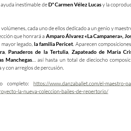
 ayuda inestimable de 
Dª Carmen Vélez Lucas
 y la coprodu
 volúmenes, cada uno de ellos dedicado a un genio y maestros
cción que honrará a 
Amparo Álvarez «La Campanera», Jos
al mayor legado,
 la familia Pericet
. Aparecen composiciones 
ra
, 
Panaderos de la Tertulia
, 
Zapateado de María Cri
nas Manchegas
… así hasta un total de dieciocho composic
a y con arreglos de percusión.
lo completo: 
https://www.danzaballet.com/el-maestro-p
oyecto-la-nueva-coleccion-bailes-de-repertorio/