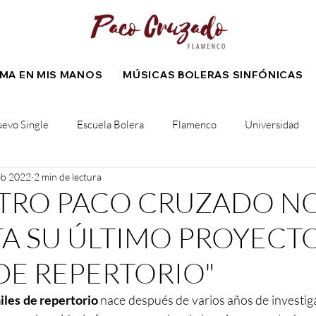
LMA EN MIS MANOS
MÚSICAS BOLERAS SINFÓNICAS
evo Single
Escuela Bolera
Flamenco
Universidad
eb 2022
2 min de lectura
Colaboración
Composición
Próximo evento
Spotify
STRO PACO CRUZADO N
A SU ÚLTIMO PROYECT
 DE REPERTORIO"
iles de repertorio
 nace después de varios años de investiga