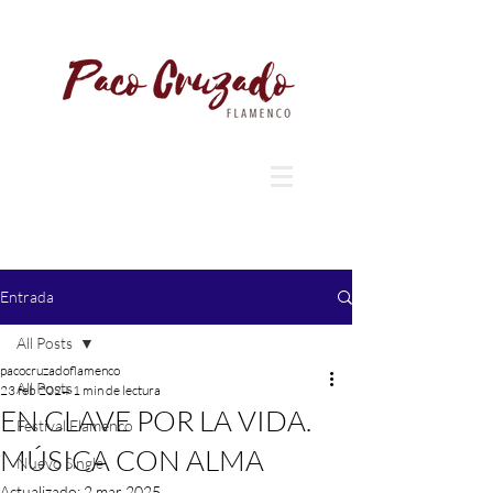
Entrada
All Posts
pacocruzadoflamenco
All Posts
23 feb 2024
1 min de lectura
EN CLAVE POR LA VIDA.
Festival Flamenco
MÚSICA CON ALMA
Nuevo Single
Actualizado:
2 mar 2025