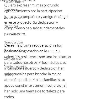
Escuela Bolera
Quiero expresar mi más profundo 
Flamenco
agradecimiento por la participación 
junto a mi compañero y amigo Arcángel 
Universidad
en este proyecto. Su dedicación y 
Partituras
compromiso han sido fundamentales 
para su éxito.
Concierto
Nuevo album
Desear la pronta recuperación a los 
Colaboración
pacientes ingresados en la UCI, su 
valentía y resistencia son una inspiración 
Composición
para todos nosotros. A los médicos, su 
Próximo evento
incansable esfuerzo y dedicación han 
sido cruciales para brindar la mejor 
Spotify
atención posible. Y a los familiares, su 
apoyo constante y amor incondicional 
han sido una fuente de fortaleza para 
todos.