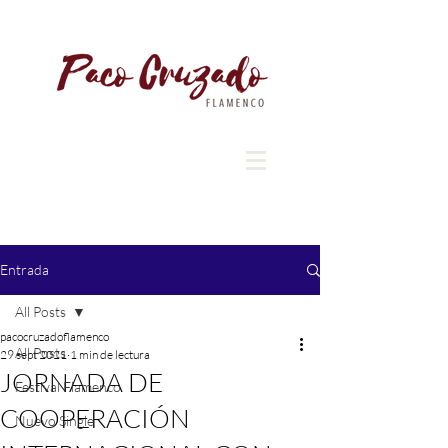
Entrada
All Posts
pacocruzadoflamenco
All Posts
29 sept 2021
1 min de lectura
JORNADA DE
Festival Flamenco
COOPERACIÓN
Nuevo Single