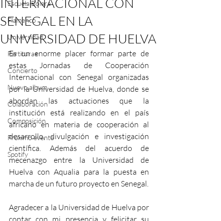
INTERNACIONAL CON
Escuela Bolera
SENEGAL EN LA
Flamenco
UNIVERSIDAD DE HUELVA
Universidad
Es un enorme placer formar parte de 
Partituras
estas Jornadas de Cooperación 
Concierto
Internacional con Senegal organizadas 
Nuevo album
por la Universidad de Huelva, donde se 
abordan las actuaciones que la 
Colaboración
institución está realizando en el país 
Composición
africano en materia de cooperación al 
desarrollo, divulgación e investigación 
Próximo evento
científica. Además del acuerdo de 
Spotify
mecenazgo entre la Universidad de 
Huelva con Aqualia para la puesta en 
marcha de un futuro proyecto en Senegal.
Agradecer a la Universidad de Huelva por 
contar con mi presencia y felicitar su 