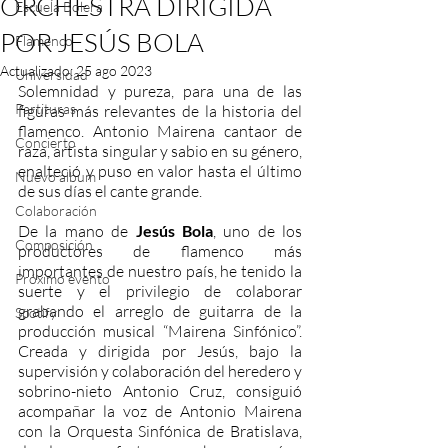
ORCHESTRA DIRIGIDA
Escuela Bolera
POR JESÚS BOLA
Flamenco
Actualizado:
25 ago 2023
Universidad
Solemnidad y pureza, para una de las 
Partituras
figuras más relevantes de la historia del 
flamenco. Antonio Mairena cantaor de 
Concierto
raza, artista singular y sabio en su género, 
enalteció y puso en valor hasta el último 
Nuevo album
de sus días el cante grande.
Colaboración
De la mano de 
Jesús Bola
, uno de los 
Composición
productores de flamenco más 
importantes de nuestro país, he tenido la 
Próximo evento
suerte y el privilegio de colaborar 
grabando el arreglo de guitarra de la 
Spotify
producción musical “Mairena Sinfónico”. 
Creada y dirigida por Jesús, bajo la 
supervisión y colaboración del heredero y 
sobrino-nieto Antonio Cruz, consiguió 
acompañar la voz de Antonio Mairena 
con la Orquesta Sinfónica de Bratislava, 