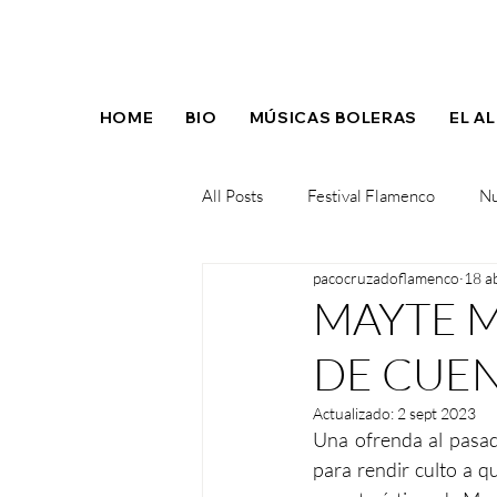
HOME
BIO
MÚSICAS BOLERAS
EL A
All Posts
Festival Flamenco
Nu
pacocruzadoflamenco
18 a
Concierto
Nuevo album
MAYTE M
DE CUE
Actualizado:
2 sept 2023
Una ofrenda al pasad
para rendir culto a qu