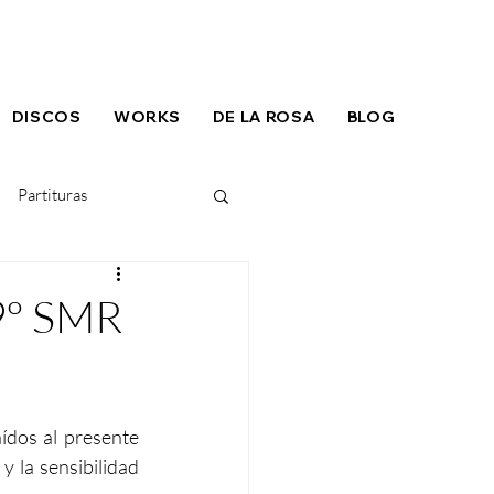
DISCOS
WORKS
DE LA ROSA
BLOG
Partituras
9º SMR
ídos al presente 
 la sensibilidad 