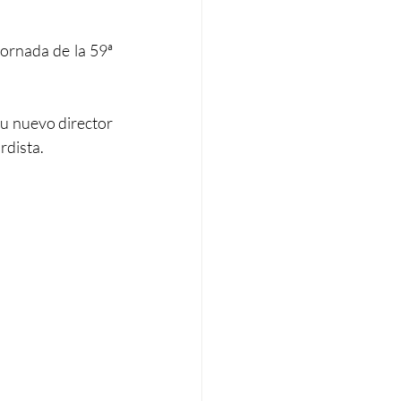
ornada de la 59ª 
su nuevo director 
rdista.