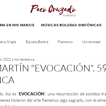
LMA EN MIS MANOS
MÚSICAS BOLERAS SINFÓNICAS
evo Single
Escuela Bolera
Flamenco
Universidad
br 2022
1 min de lectura
Colaboración
Composición
Próximo evento
Spotify
ARTÍN "EVOCACIÓN". 5
NCA
o. Así es “
EVOCACIÓN
”, una resurrección de sonidos tra
ienes hicieron del arte flamenco algo sagrado, con el alma y