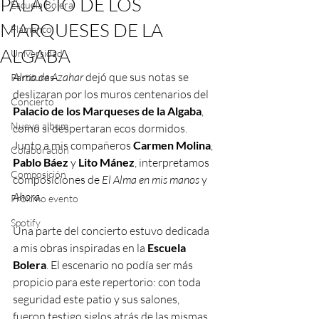
PALACIO DE LOS
Escuela Bolera
MARQUESES DE LA
Flamenco
ALGABA
Universidad
Alma de Azahar
 dejó que sus notas se 
Partituras
deslizaran por los muros centenarios del 
Concierto
Palacio de los Marqueses de la Algaba
, 
Nuevo album
como si despertaran ecos dormidos. 
Junto a mis compañeros 
Carmen Molina
, 
Colaboración
Pablo Báez
 y 
Lito Mánez
, interpretamos 
Composición
composiciones de 
El Alma en mis manos
 y 
Ahora
.
Próximo evento
Spotify
Una parte del concierto estuvo dedicada 
a mis obras inspiradas en la 
Escuela 
Bolera
. El escenario no podía ser más 
propicio para este repertorio: con toda 
seguridad este patio y sus salones, 
fueron testigo siglos atrás de las mismas 