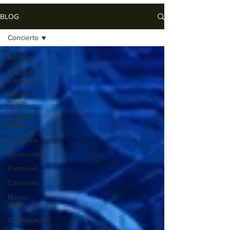
BLOG
Concierto
All Posts
Festival
Flamenco
Nuevo
Single
Escuela
Bolera
Flamenco
Universidad
Partituras
Concierto
Nuevo
album
Colaboración