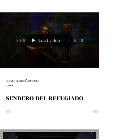
Load video
pacocruzadoflamenco
7 feb
SENDERO DEL REFUGIADO