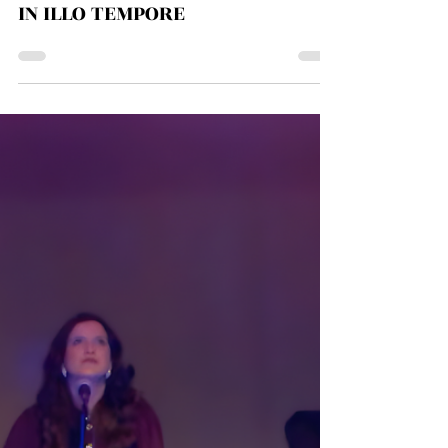
pacocruzadoflamenco
26 abr
IN ILLO TEMPORE