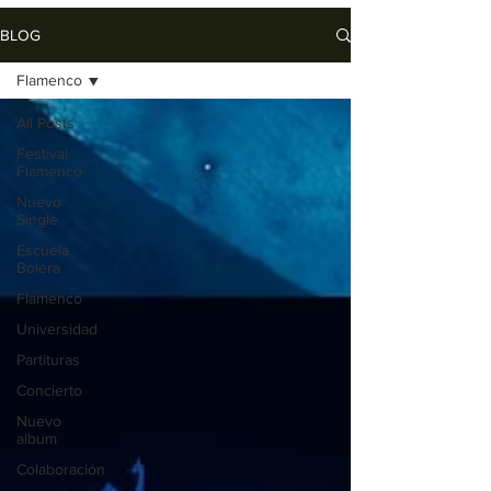
BLOG
Flamenco
All Posts
Festival
Flamenco
Nuevo
Single
Escuela
Bolera
Flamenco
Universidad
Partituras
Concierto
Nuevo
album
Colaboración