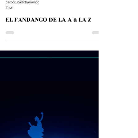
pacocruzadoflamenco
7 jun
EL FANDANGO DE LA A a LA Z