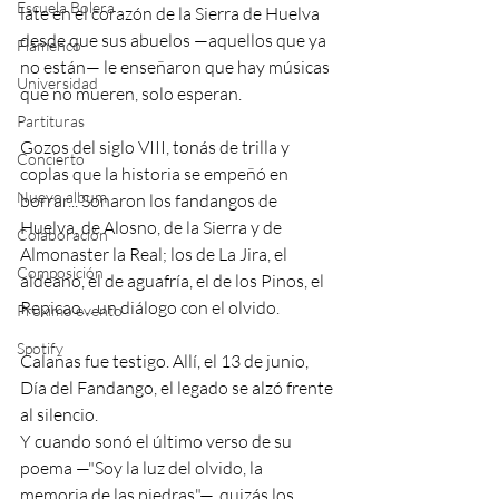
Escuela Bolera
late en el corazón de la Sierra de Huelva 
desde que sus abuelos —aquellos que ya 
Flamenco
no están— le enseñaron que hay músicas 
Universidad
que no mueren, solo esperan.
Partituras
Gozos del siglo VIII, tonás de trilla y 
Concierto
coplas que la historia se empeñó en 
Nuevo album
borrar... Sonaron los fandangos de 
Huelva, de Alosno, de la Sierra y de 
Colaboración
Almonaster la Real; los de La Jira, el 
Composición
aldeano, el de aguafría, el de los Pinos, el 
Repicao… un diálogo con el olvido.
Próximo evento
Spotify
Calañas fue testigo. Allí, el 13 de junio, 
Día del Fandango, el legado se alzó frente 
al silencio.
Y cuando sonó el último verso de su 
poema —"Soy la luz del olvido, la 
memoria de las piedras"—, quizás los 