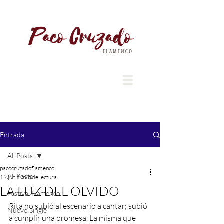
Entrada
All Posts
pacocruzadoflamenco
All Posts
19 jun
1 min de lectura
LA LUZ DEL OLVIDO
Festival Flamenco
Rita no subió al escenario a cantar; subió 
Nuevo Single
a cumplir una promesa. La misma que 