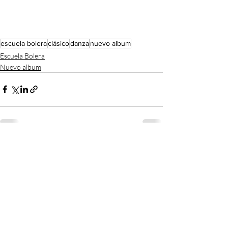
escuela bolera
clásico
danza
nuevo album
Escuela Bolera
Nuevo album
Entradas recientes
Ver todo