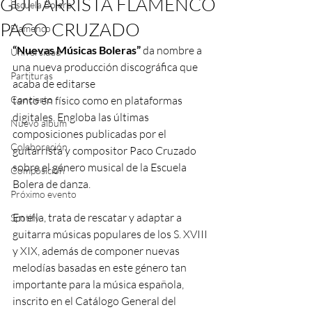
GUITARRISTA FLAMENCO
Escuela Bolera
PACO CRUZADO
Flamenco
“Nuevas Músicas Boleras”
 da nombre a 
Universidad
una nueva producción discográfica que 
Partituras
acaba de editarse
Concierto
tanto en físico como en plataformas 
digitales. Engloba las últimas 
Nuevo album
composiciones publicadas por el 
Colaboración
guitarrista y compositor Paco Cruzado 
sobre el género musical de la Escuela 
Composición
Bolera de danza.
Próximo evento
En ella, trata de rescatar y adaptar a 
Spotify
guitarra músicas populares de los S. XVIII 
y XIX, además de componer nuevas 
melodías basadas en este género tan 
importante para la música española, 
inscrito en el Catálogo General del 