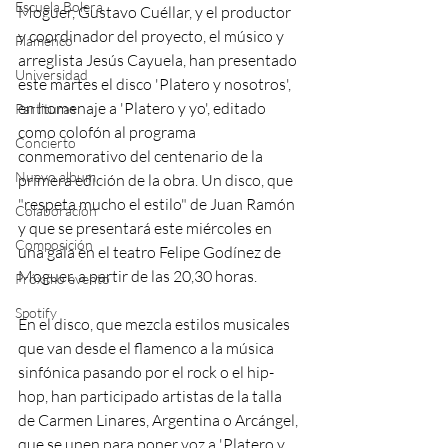
Escuela Bolera
Moguer, Gustavo Cuéllar, y el productor 
y coordinador del proyecto, el músico y 
Flamenco
arreglista Jesús Cayuela, han presentado 
Universidad
este martes el disco 'Platero y nosotros', 
en homenaje a 'Platero y yo', editado 
Partituras
como colofón al programa 
Concierto
conmemorativo del centenario de la 
Nuevo album
primera edición de la obra. Un disco, que 
"respeta mucho el estilo" de Juan Ramón 
Colaboración
y que se presentará este miércoles en 
Composición
una gala en el teatro Felipe Godínez de 
Moguer, a partir de las 20,30 horas.
Próximo evento
Spotify
En el disco, que mezcla estilos musicales 
que van desde el flamenco a la música 
sinfónica pasando por el rock o el hip-
hop, han participado artistas de la talla 
de Carmen Linares, Argentina o Arcángel, 
que se unen para poner voz a 'Platero y 