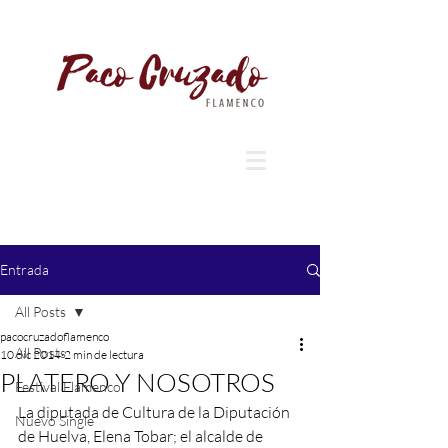
Entrada
All Posts
pacocruzadoflamenco
All Posts
10 dic 2014
2 min de lectura
PLATERO Y NOSOTROS
Festival Flamenco
La diputada de Cultura de la Diputación 
Nuevo Single
de Huelva, Elena Tobar; el alcalde de 