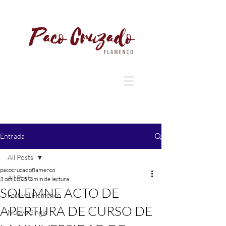
Entrada
All Posts
pacocruzadoflamenco
All Posts
3 oct 2025
1 min de lectura
SOLEMNE ACTO DE
Festival Flamenco
APERTURA DE CURSO DE
Nuevo Single