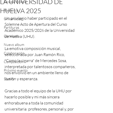
LA UNIVERSIDAD DE
Escuela Bolera
HUELVA 2025
Flamenco
Un privilegio haber participado en el 
Universidad
Solemne Acto de Apertura del Curso 
Partituras
Académico 2025/2026 de la Universidad 
Concierto
de Huelva (UHU).
Nuevo album
La emotiva composición musical, 
Colaboración
seleccionada por Juan Ramón Rico, 
"Como la cigarra" de Mercedes Sosa, 
Composición
interpretada por talentosos compañeros, 
Próximo evento
nos envolvió en un ambiente lleno de 
ilusión y esperanza.
Spotify
Gracias a todo el equipo de la UHU por 
hacerlo posible y mi más sincera 
enhorabuena a toda la comunidad 
universitaria: profesores, personal y, por 